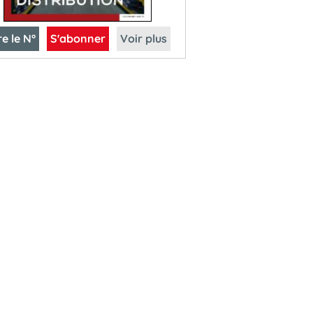
re le N°
S'abonner
Voir plus