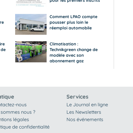
pour les premiers inscrits
Comment LPAO compte
re
pousser plus loin le
réemploi automobile
ire
Climatisation :
 de
Technikgreen change de
modèle avec son
abonnement gaz
atique
Services
tactez-nous
Le Journal en ligne
 sommes nous ?
Les Newsletters
tions légales
Nos événements
itique de confidentialité