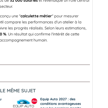
lus de
52 000 salariés
et revendique un rôle central
ecteur.
conçu une "
calculette métier
" pour mesurer
util compare les performances d'un atelier à la
e les progrès réalisés. Selon leurs estimations,
20 %
. Un résultat qui confirme l'intérêt de cette
e et accompagnement humain.
LE MÊME SUJET
u
Equip Auto 2027 : des
conditions avantageuses