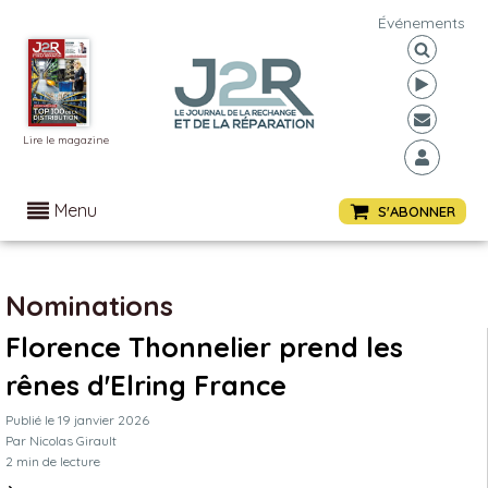
Événements
Lire le magazine
Menu
S'ABONNER
Nominations
Florence Thonnelier prend les
rênes d'Elring France
Publié le
19 janvier 2026
Par
Nicolas Girault
2
min de lecture