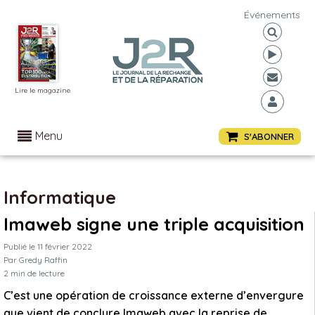
Événements
Lire le magazine
Menu
S'ABONNER
Informatique
Imaweb signe une triple acquisition
Publié le
11 février 2022
Par
Gredy Raffin
2
min de lecture
C’est une opération de croissance externe d’envergure
que vient de conclure Imaweb avec la reprise de