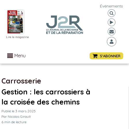
Événements
Lire le magazine
Menu
S'ABONNER
Carrosserie
Gestion : les carrossiers à
la croisée des chemins
Publié le
3 mars 2025
Par
Nicolas Girault
6
min de lecture