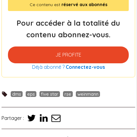
Ce contenu est
réservé aux abonnés
Pour accéder à la totalité du
contenu abonnez-vous.
JE PROFITE
Déjà abonné ?
Connectez-vous
dms
eps
five star
rse
weinmann
Partager :