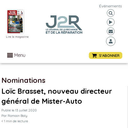
Événements
Lire le magazine
Menu
S'ABONNER
Nominations
Loïc Brasset, nouveau directeur
général de Mister-Auto
Publié le
13 juillet 2020
Par
Romain Baly
< 1
min de lecture