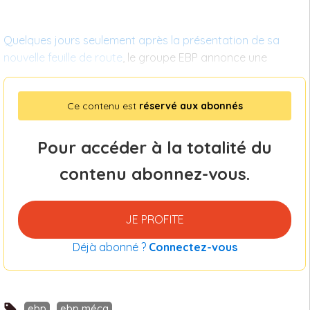
Quelques jours seulement après la présentation de sa
nouvelle feuille de route
, le groupe EBP annonce une
Ce contenu est
réservé aux abonnés
Pour accéder à la totalité du
contenu abonnez-vous.
JE PROFITE
Déjà abonné ?
Connectez-vous
ebp
ebp méca