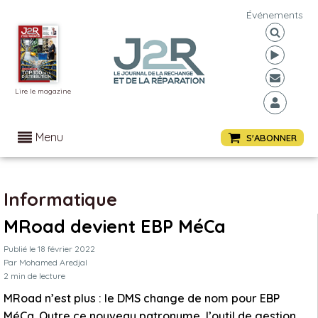
Événements
Lire le magazine
Menu
S'ABONNER
Informatique
MRoad devient EBP MéCa
Publié le
18 février 2022
Par
Mohamed Aredjal
2
min de lecture
MRoad n’est plus : le DMS change de nom pour EBP
MéCa. Outre ce nouveau patronyme, l’outil de gestion