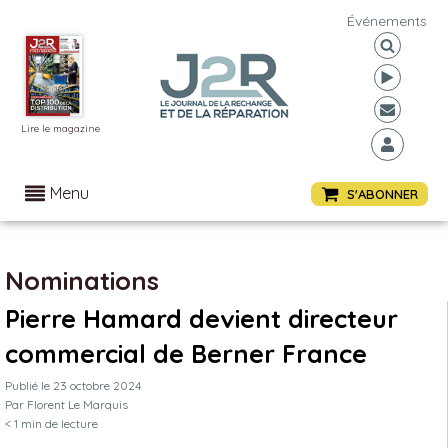
Événements
Lire le magazine
Menu
S'ABONNER
Nominations
Pierre Hamard devient directeur
commercial de Berner France
Publié le
23 octobre 2024
Par
Florent Le Marquis
< 1
min de lecture