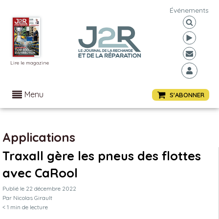
Événements
Lire le magazine
Menu
S'ABONNER
Applications
Traxall gère les pneus des flottes
avec CaRool
Publié le
22 décembre 2022
Par
Nicolas Girault
< 1
min de lecture