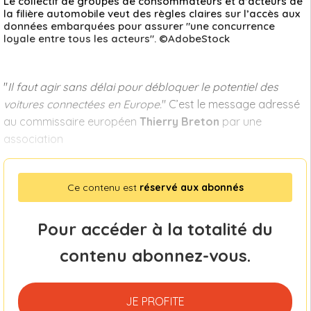
Le collectif de groupes de consommateurs et d’acteurs de
la filière automobile veut des règles claires sur l’accès aux
données embarquées pour assurer "une concurrence
loyale entre tous les acteurs". ©AdobeStock
"
Il faut agir sans délai pour débloquer le potentiel des
voitures connectées en Europe.
" C’est le message adressé
au commissaire européen
Thierry Breton
par une
association
Ce contenu est
réservé aux abonnés
Pour accéder à la totalité du
contenu abonnez-vous.
JE PROFITE