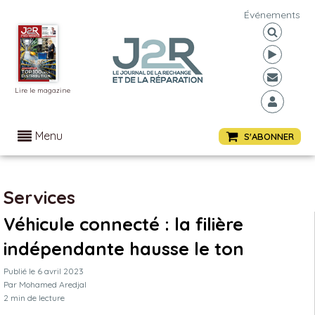
Événements
Lire le magazine
Menu
S'ABONNER
Services
Véhicule connecté : la filière
indépendante hausse le ton
Publié le
6 avril 2023
Par
Mohamed Aredjal
2
min de lecture