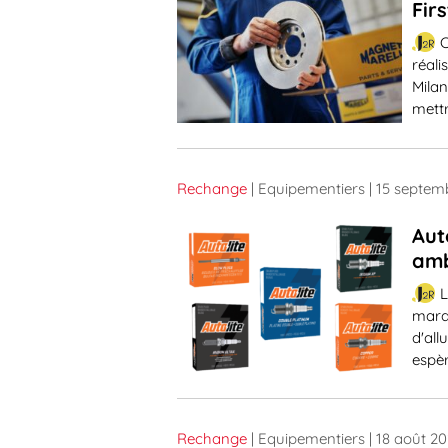
Fir
C
réali
Milan
mettr
Rechange
| Equipementiers
| 15 septem
Aut
amb
L
marq
d'all
espèr
Rechange
| Equipementiers
| 18 août 2