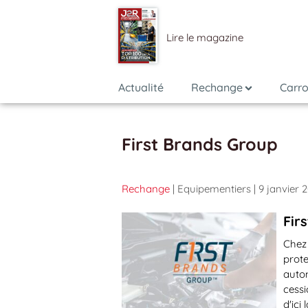
Lire le magazine
Actualité
Rechange
Carro
First Brands Group
Rechange
| Equipementiers
| 9 janvier 
Fir
Chez 
prote
autom
cessi
d'ici