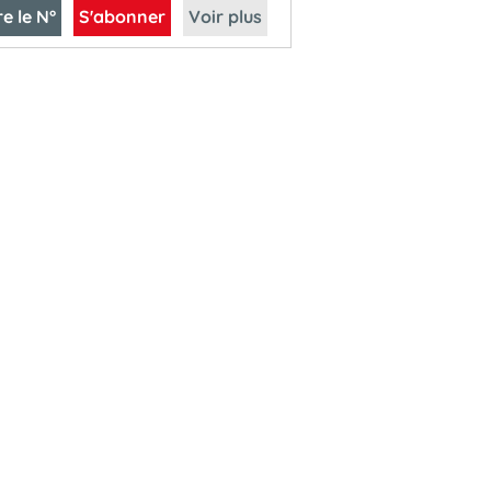
re le N°
S'abonner
Voir plus