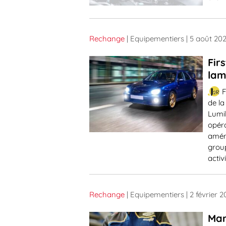
Rechange
| Equipementiers
| 5 août 20
Fir
lam
F
de la
Lumil
opéra
améri
group
activ
Rechange
| Equipementiers
| 2 février 
Mar