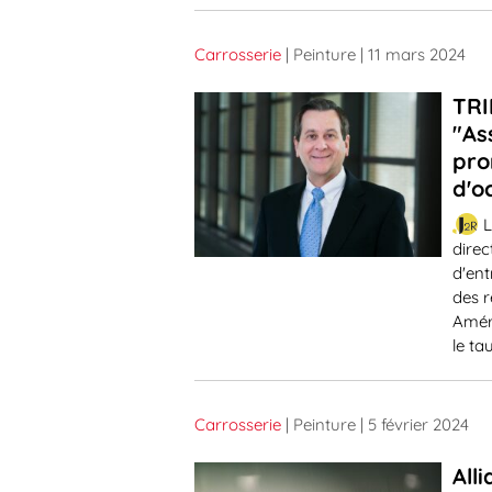
Carrosserie
| Peinture
| 11 mars 2024
TRI
"As
pro
d'o
L
direc
d'ent
des r
Améri
le ta
Carrosserie
| Peinture
| 5 février 2024
All