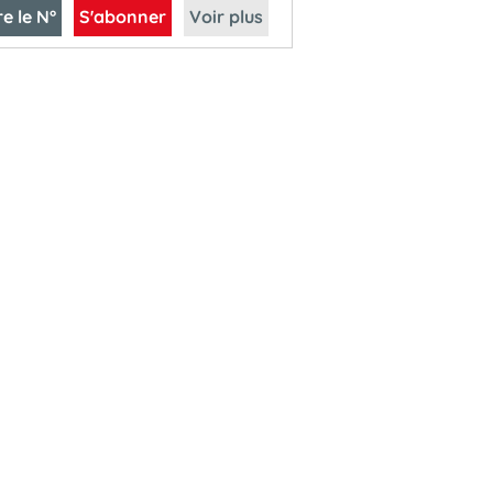
re le N°
S'abonner
Voir plus