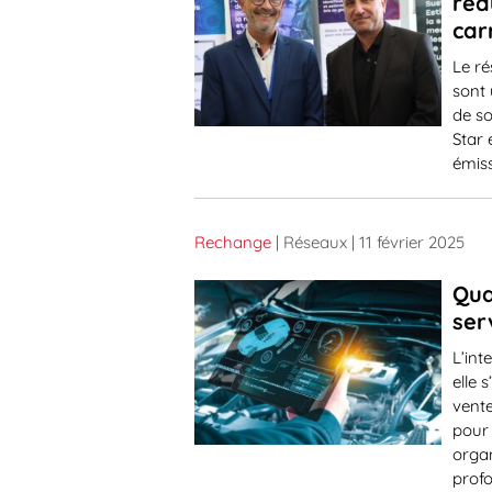
réd
car
Le ré
sont 
de so
Star 
émis
Rechange
| Réseaux
| 11 février 2025
Qua
ser
L’int
elle
vente
pour 
organ
prof