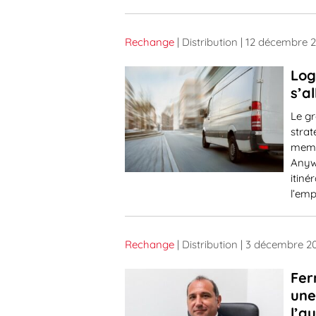
Rechange
| Distribution
| 12 décembre 
Log
s’a
Le g
strat
memb
Anyw
itiné
l’emp
Rechange
| Distribution
| 3 décembre 2
Fer
une
l’a