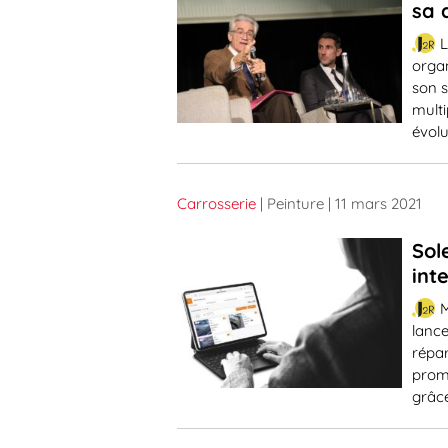
sa 
L
organ
son 
multi
évolu
Carrosserie
| Peinture
| 11 mars 2021
Sol
int
M
lance
répar
prome
grâce 