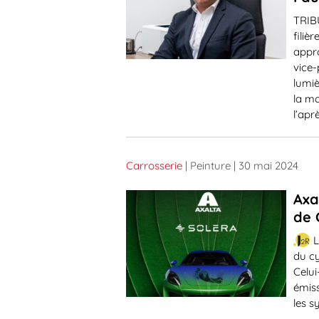
TRIBU
filiè
appro
vice-
lumiè
la mo
l’apr
Carrosserie
| Peinture
| 30 mai 2024
Axa
de 
L
du cy
Celui
émiss
les s