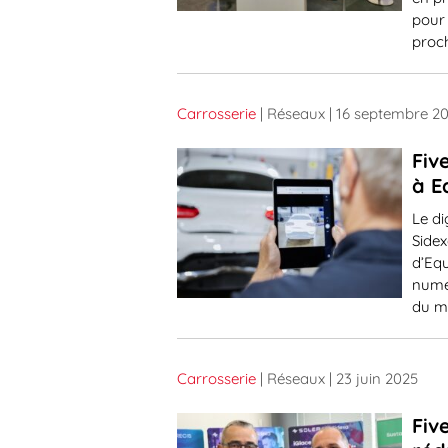
pour 
proc
Carrosserie
| Réseaux
| 16 septembre 2
Fiv
à E
Le di
Sidex
d’Eq
numér
du ma
Carrosserie
| Réseaux
| 23 juin 2025
Fiv