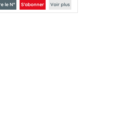
re le N°
S'abonner
Voir plus