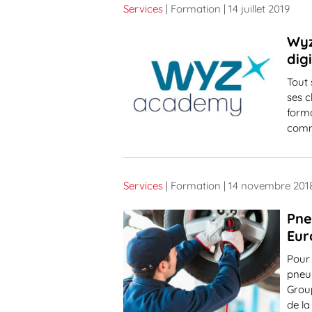
Services
| Formation
| 14 juillet 2019
Wyz
dig
Tout 
ses c
form
comm
Services
| Formation
| 14 novembre 201
Pne
Eur
Pour 
pneu
Group
de la