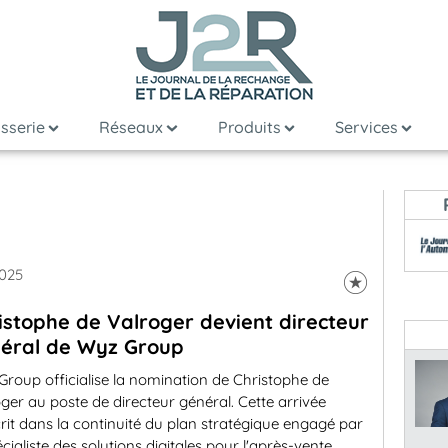
sserie
Réseaux
Produits
Services
2025
istophe de Valroger devient directeur
éral de Wyz Group
roup officialise la nomination de Christophe de
ger au poste de directeur général. Cette arrivée
crit dans la continuité du plan stratégique engagé par
écialiste des solutions digitales pour l'après-vente