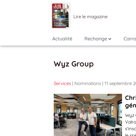
Lire le magazine
Actualité
Rechange
Carro
Wyz Group
Services
| Nominations
| 11 septembre 
Chr
gén
Wyz G
Valro
s'ins
le sp