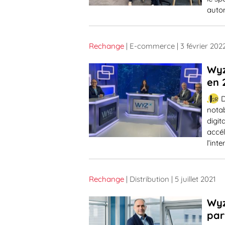
auto
Rechange
| E-commerce
| 3 février 202
Wyz
en 
D
notab
digi
accél
l’int
Rechange
| Distribution
| 5 juillet 2021
Wyz
par