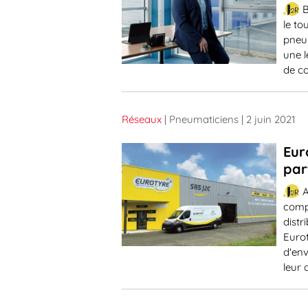
B
le to
pneum
une l
de co
Réseaux
| Pneumaticiens
| 2 juin 2021
Eur
par
A
compt
dist
Eurot
d'en
leur