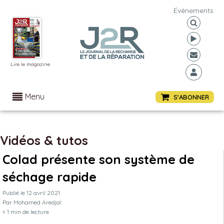
Événements
Lire le magazine
Menu
S'ABONNER
Vidéos & tutos
Colad présente son système de
séchage rapide
Publié le
12 avril 2021
Par
Mohamed Aredjal
< 1
min de lecture