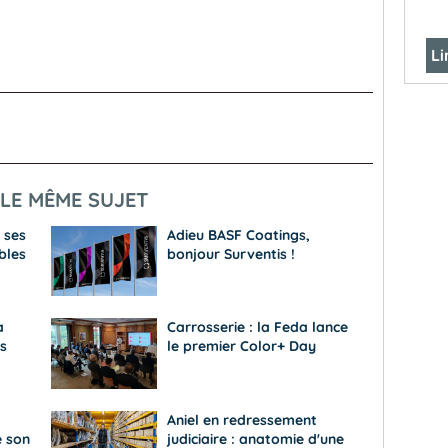
Li
LE MÊME SUJET
 ses
Adieu BASF Coatings,
bles
bonjour Surventis !
a
Carrosserie : la Feda lance
s
le premier Color+ Day
Aniel en redressement
e son
judiciaire : anatomie d'une