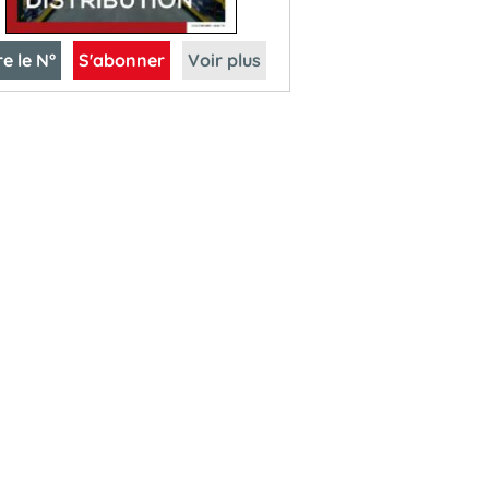
re le N°
S'abonner
Voir plus