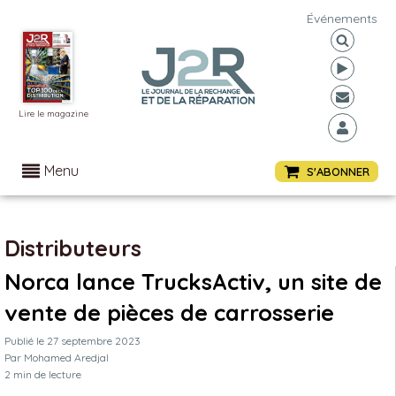
Événements
Lire le magazine
Menu
S'ABONNER
Distributeurs
Norca lance TrucksActiv, un site de
vente de pièces de carrosserie
Publié le
27 septembre 2023
Par
Mohamed Aredjal
2
min de lecture