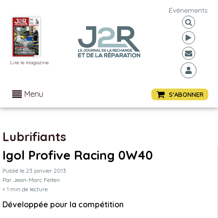
Événements
Lire le magazine
Menu
S'ABONNER
Lubrifiants
Igol Profive Racing 0W40
Publié le
23 janvier 2013
Par
Jean-Marc Felten
< 1
min de lecture
Développée pour la compétition