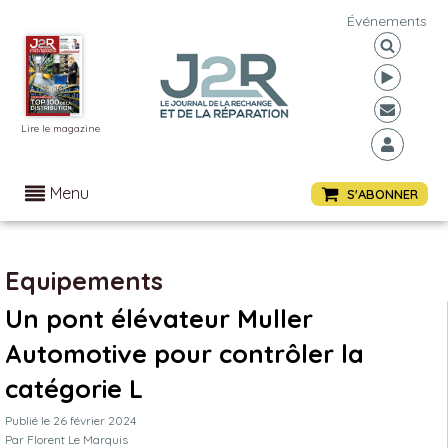
Événements
Lire le magazine
Menu
S'ABONNER
Equipements
Un pont élévateur Muller
Automotive pour contrôler la
catégorie L
Publié le
26 février 2024
Par
Florent Le Marquis