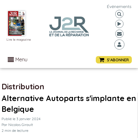
Événements
Lire le magazine
Menu
S'ABONNER
Distribution
Alternative Autoparts s'implante en
Belgique
Publié le
3 janvier 2024
Par
Nicolas Girault
2
min de lecture