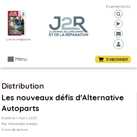
Événements
Lire le magazine
Menu
S'ABONNER
Distribution
Les nouveaux défis d'Alternative
Autoparts
Publié le
1 mars 2025
Par
Mohamed Aredjal
4
min de lecture