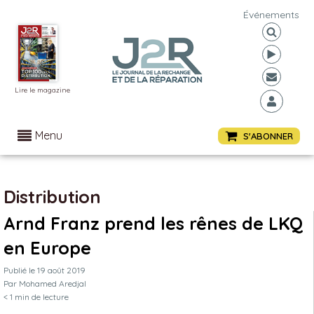
Événements
Lire le magazine
Menu
S'ABONNER
Distribution
Arnd Franz prend les rênes de LKQ
en Europe
Publié le
19 août 2019
Par
Mohamed Aredjal
< 1
min de lecture