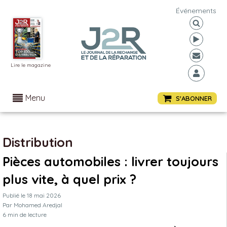
Événements
Lire le magazine
Menu
S'ABONNER
Distribution
Pièces automobiles : livrer toujours
plus vite, à quel prix ?
Publié le
18 mai 2026
Par
Mohamed Aredjal
6
min de lecture