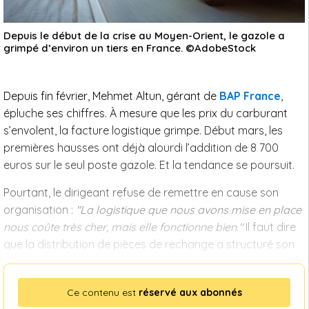
Depuis le début de la crise au Moyen-Orient, le gazole a
grimpé d’environ un tiers en France. ©AdobeStock
Depuis fin février, Mehmet Altun, gérant de
BAP France
,
épluche ses chiffres. À mesure que les prix du carburant
s’envolent, la facture logistique grimpe. Début mars, les
premières hausses ont déjà alourdi l’addition de 8 700
euros sur le seul poste gazole. Et la tendance se poursuit.
Pourtant, le dirigeant refuse de remettre en cause son
organisation :
"La logistique que nous avons mise en place
nous coûte très cher, mais elle fonctionne bien."
Il faut dire
que la distribution de pièces de rechange a structuré son
Ce contenu est
réservé aux abonnés