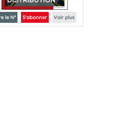
re le N°
S'abonner
Voir plus