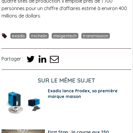
quatre sites de production. Il emploie près de 1 700
personnes pour un chiffre d'affaires estimé à environ 400
millions de dollars.
exadis
michelin
steigentech
transmission
Partager :
SUR LE MÊME SUJET
Exadis lance Prodex, sa première
marque maison
First Stop : la course aux 250