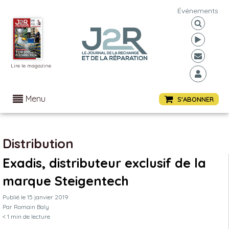
Événements
Lire le magazine
Menu
S'ABONNER
Distribution
Exadis, distributeur exclusif de la
marque Steigentech
Publié le
15 janvier 2019
Par
Romain Baly
< 1
min de lecture