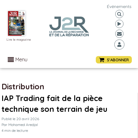
Événements
Lire le magazine
Menu
S'ABONNER
Distribution
IAP Trading fait de la pièce
technique son terrain de jeu
Publié le
20 avril 2026
Par
Mohamed Aredjal
4
min de lecture