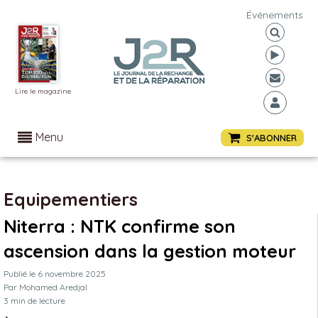
Événements
Lire le magazine
Menu
S'ABONNER
Equipementiers
Niterra : NTK confirme son
ascension dans la gestion moteur
Publié le
6 novembre 2025
Par
Mohamed Aredjal
3
min de lecture