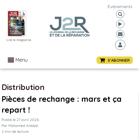
Événements
Lire le magazine
Menu
S'ABONNER
Distribution
Pièces de rechange : mars et ça
repart !
Publié le
27 avril 2026
Par
Mohamed Aredjal
2
min de lecture