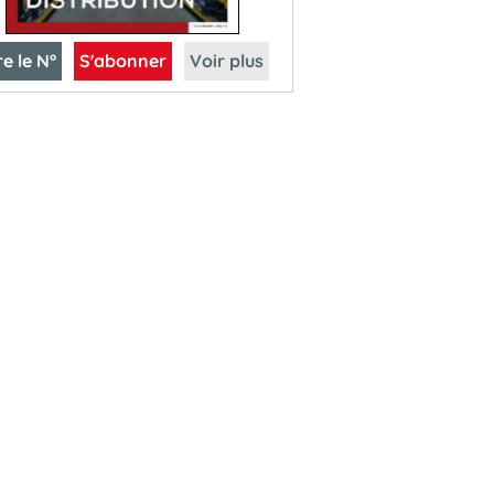
re le N°
S'abonner
Voir plus