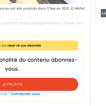
rences ont été produits dans l'Oise en 2021. © Misfat
Li
 contraint certains équipementiers à freiner leur
u est
réservé aux abonnés
totalité du contenu abonnez-
vous.
JE PROFITE
onné ?
Connectez-vous