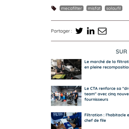
mecafilter
misfat
solaufil
Partager :
SUR 
Le marché de la filtrat
en pleine recompositio
Le CTA renforce sa "d
team" avec cinq nouv
fournisseurs
Filtration : l'habitacle 
chef de file