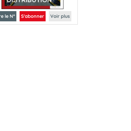
re le N°
S'abonner
Voir plus