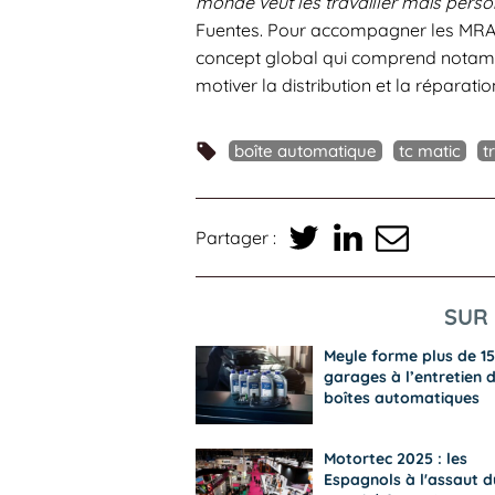
monde veut les travailler mais pers
Fuentes. Pour accompagner les MRA 
concept global qui comprend notamm
motiver la distribution et la réparat
boîte automatique
tc matic
t
Partager :
SUR 
Meyle forme plus de 1
garages à l’entretien 
boîtes automatiques
Motortec 2025 : les
Espagnols à l'assaut d