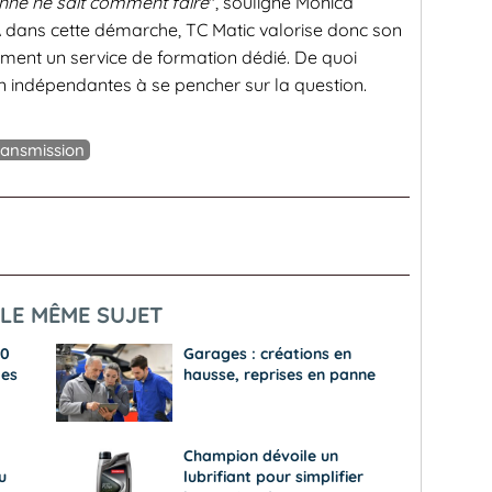
onne ne sait comment faire
", souligne Monica
dans cette démarche, TC Matic valorise donc son
ent un service de formation dédié. De quoi
ion indépendantes à se pencher sur la question.
ransmission
LE MÊME SUJET
50
Garages : créations en
des
hausse, reprises en panne
Champion dévoile un
u
lubrifiant pour simplifier