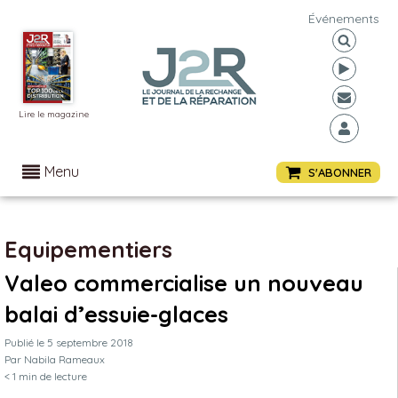
Événements
Lire le magazine
Menu
S'ABONNER
Equipementiers
Valeo commercialise un nouveau
balai d’essuie-glaces
Publié le
5 septembre 2018
Par
Nabila Rameaux
< 1
min de lecture