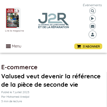
Événements
Lire le magazine
Menu
S'ABONNER
E-commerce
Valused veut devenir la référence
de la pièce de seconde vie
Publié le
7 juillet 2023
Par
Mohamed Aredjal
3
min de lecture