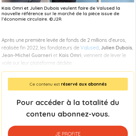
Kais Omri et Julien Dubois veulent faire de Valused la
nouvelle référence sur le marché de la pièce issue de
l’économie circulaire. ©J2R
Après une première levée de fonds de 2 millions d’euros,
réalisée fin 2022, les fondateurs de
Valused
,
Julien Dubois
,
Jean-Michel Guarneri
et
Kais Omri
, viennent de lever le
voile sur leur plateforme dédiée
Ce contenu est
réservé aux abonnés
Pour accéder à la totalité du
contenu abonnez-vous.
JE PROFITE