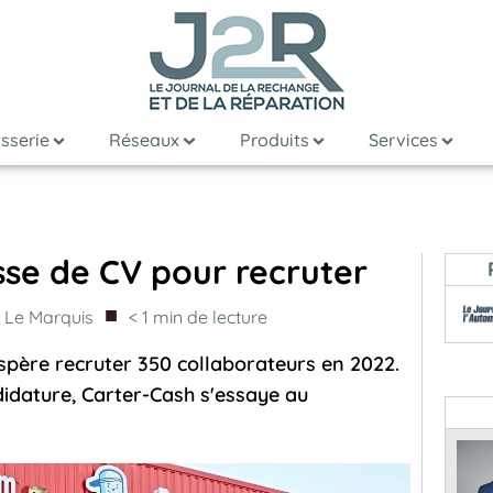
sserie
Réseaux
Produits
Services
sse de CV pour recruter
■
t Le Marquis
< 1
min de lecture
spère recruter 350 collaborateurs en 2022.
ndidature, Carter-Cash s'essaye au