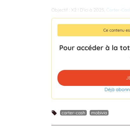
Objectif : X2 ! D’ici à 2025,
Carter-Cas
Ce contenu e
Pour accéder à la to
J
Déjà abonn
carter-cash
mobivia