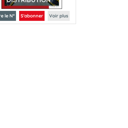
re le N°
S'abonner
Voir plus