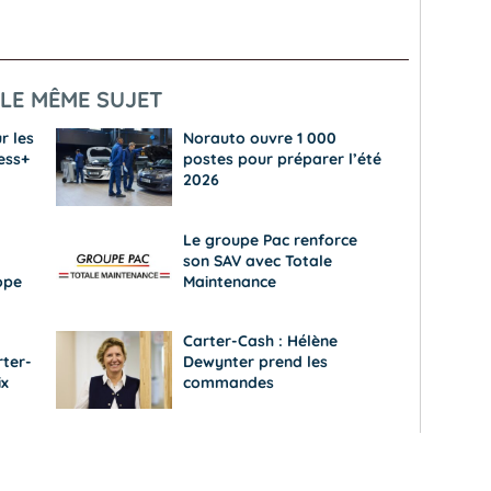
LE MÊME SUJET
r les
Norauto ouvre 1 000
ess+
postes pour préparer l’été
2026
Le groupe Pac renforce
son SAV avec Totale
ope
Maintenance
Carter-Cash : Hélène
rter-
Dewynter prend les
ix
commandes