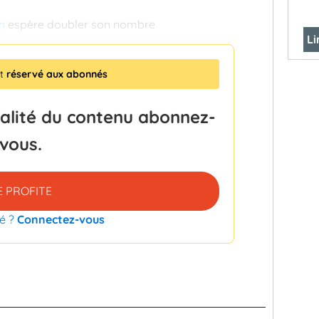
h
espère doubler son nombre
Li
st
réservé aux abonnés
talité du contenu abonnez-
vous.
E PROFITE
é ?
Connectez-vous