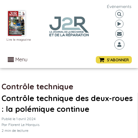
Événements
Lire le magazine
Menu
S'ABONNER
Contrôle technique
Contrôle technique des deux-roues
: la polémique continue
Publié le
1 avril 2024
Par
Florent Le Marquis
2
min de lecture