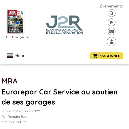
Événements
Lire le magazine
Menu
S'ABONNER
MRA
Eurorepar Car Service au soutien
de ses garages
Publié le
21 octobre 2022
Par
Romain Baly
3
min de lecture