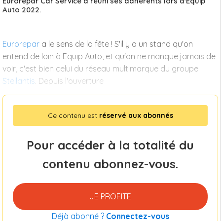
Eurorepar Car Service a réuni ses adhérents lors d'Equip
Auto 2022.
Eurorepar
a le sens de la fête ! S'il y a un stand qu'on
entend de loin à Equip Auto, et qu'on ne manque jamais de
voir, c'est bien celui du réseau multimarque du groupe
Stellantis
. Depuis l'ouverture
Ce contenu est
réservé aux abonnés
Pour accéder à la totalité du
contenu abonnez-vous.
JE PROFITE
Déjà abonné ?
Connectez-vous