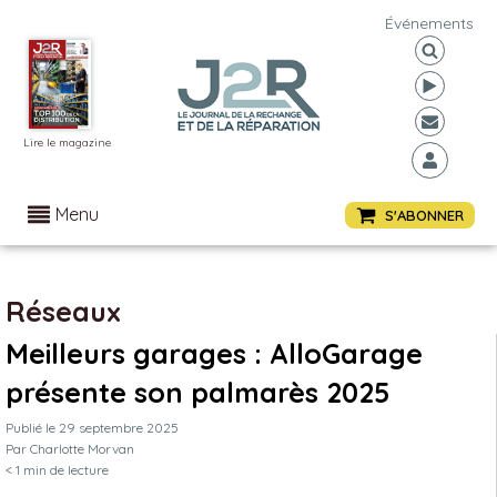
Événements
Lire le magazine
Menu
S'ABONNER
Réseaux
Meilleurs garages : AlloGarage
présente son palmarès 2025
Publié le
29 septembre 2025
Par
Charlotte Morvan
< 1
min de lecture