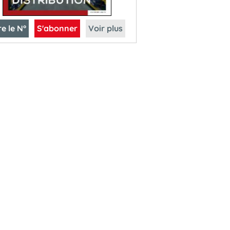
re le N°
S'abonner
Voir plus