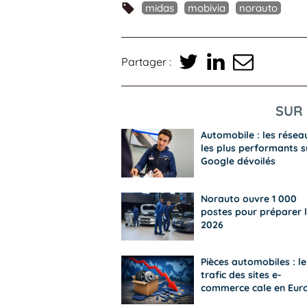
midas
mobivia
norauto
Partager :
SUR 
Automobile : les résea
les plus performants s
Google dévoilés
Norauto ouvre 1 000
postes pour préparer l
2026
Pièces automobiles : le
trafic des sites e-
commerce cale en Eur