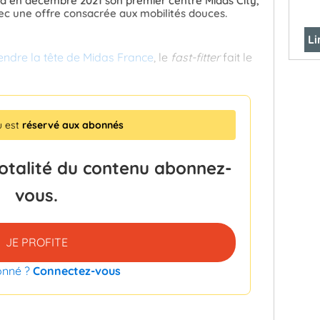
ra en décembre 2021 son premier centre Midas City,
vec une offre consacrée aux mobilités douces.
Li
endre la tête de Midas France
, le
fast-fitter
fait le
u est
réservé aux abonnés
totalité du contenu abonnez-
vous.
JE PROFITE
onné ?
Connectez-vous