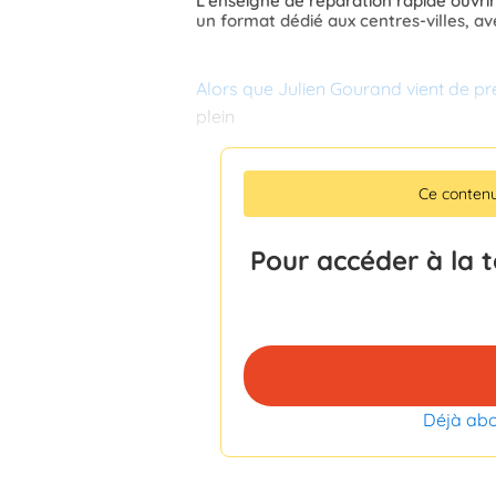
L'enseigne de réparation rapide ouvri
un format dédié aux centres-villes, a
Alors que Julien Gourand vient de pr
plein
Ce conten
Pour accéder à la 
Déjà ab