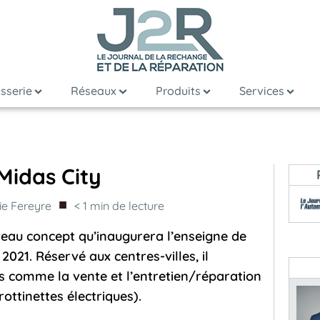
sserie
Réseaux
Produits
Services
Midas City
■
ie Fereyre
< 1
min de lecture
veau concept qu’inaugurera l’enseigne de
021. Réservé aux centres-villes, il
 comme la vente et l’entretien/réparation
rottinettes électriques).