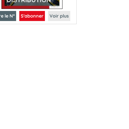
re le N°
S'abonner
Voir plus