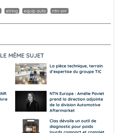
elring
equip auto
ntn-snr
LE MÊME SUJET
La pièce technique, terrain
d’expertise du groupe TIC
 SNR
NTN Europe : Amélie Paviet
ivre
prend la direction adjointe
de la division Automotive
Aftermarket
Clas dévoile un outil de
diagnostic pour poids
lourds compact et complet