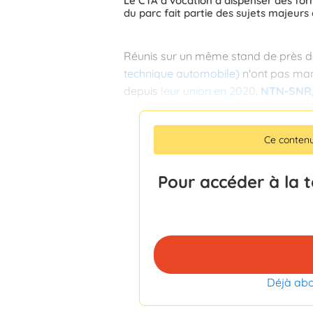
Le CTA a vocation à dispenser des for
du parc fait partie des sujets majeurs 
Réunis sur un même stand de près d
technique automobile)
n'ont pas manq
depuis
leur union en 2020
.
NTN-SNR
Ce conten
Pour accéder à la 
Déjà ab