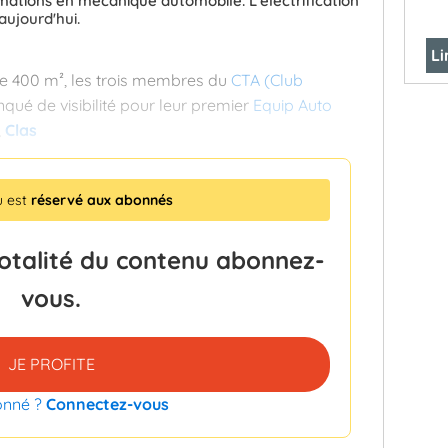
mations en mécanique automobile. L'électrification
aujourd'hui.
Li
e 400 m², les trois membres du
CTA (Club
ué de visibilité pour leur premier
Equip Auto
,
Clas
u est
réservé aux abonnés
totalité du contenu abonnez-
vous.
JE PROFITE
onné ?
Connectez-vous