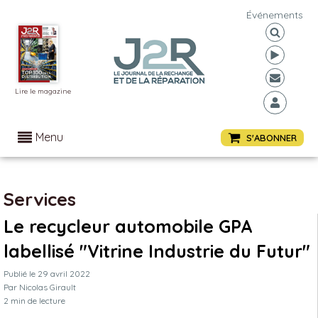
Événements
Lire le magazine
Menu
S'ABONNER
Services
Le recycleur automobile GPA
labellisé "Vitrine Industrie du Futur"
Publié le
29 avril 2022
Par
Nicolas Girault
2
min de lecture