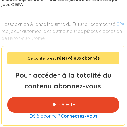
jour. ©GPA
L’association Alliance Industrie du Futur a récompensé
GPA
,
recycleur automobile et distributeur de pièces d’occasion
de Livron-sur-Drôme
Ce contenu est
réservé aux abonnés
Pour accéder à la totalité du
contenu abonnez-vous.
JE PROFITE
Déjà abonné ?
Connectez-vous