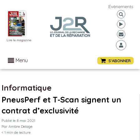
Événements
Lire le magazine
Menu
S'ABONNER
Informatique
PneusPerf et T-Scan signent un
contrat d’exclusivité
Publié le
8 mai 2021
Par
Ambre Delage
< 1
min de lecture