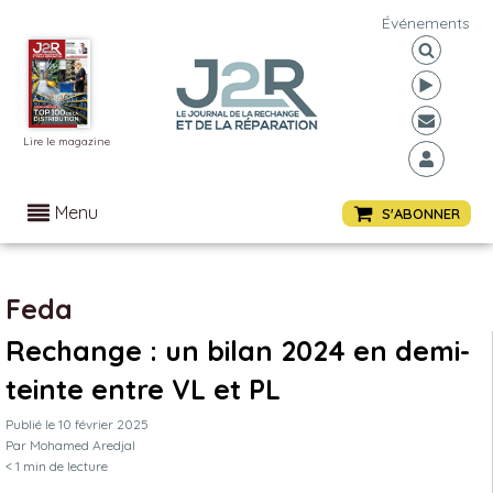
Événements
Lire le magazine
Menu
S'ABONNER
Feda
Rechange : un bilan 2024 en demi-
teinte entre VL et PL
Publié le
10 février 2025
Par
Mohamed Aredjal
< 1
min de lecture