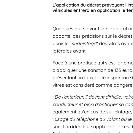
L’application du décret prévoyant l’in
véhicules entrera en application le 1er
Quelques jours avant son application,
apporte des précisions sur le décret d
punir le "
surteintage
" des vitres avant
latérales avant.
Face à une pratique qui s’est forte
d’appliquer une sanction de 135 euros 
présentant un taux de transparence in
vitres est considéré comme dangereu
"
De l’extérieur, il devient difficile, v
conducteur et ainsi d’anticiper sa co
également qu’en cas de surteintage, il
"
usage du téléphone au volant ou le 
sanction identique applicable à ces de
er