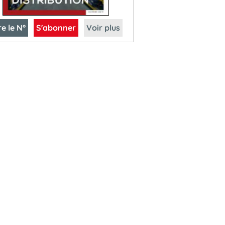
re le N°
S'abonner
Voir plus