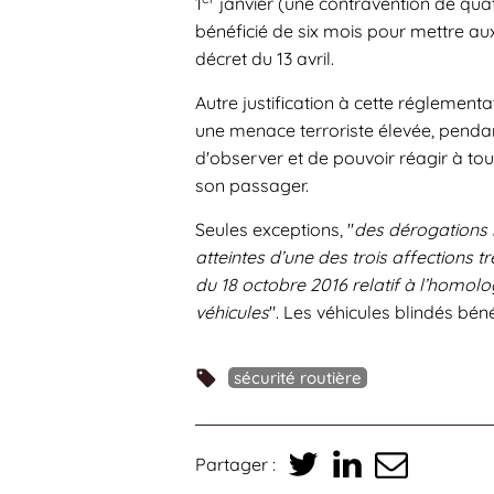
1
janvier (une contravention de quat
bénéficié de six mois pour mettre aux
décret du 13 avril.
Autre justification à cette réglement
une menace terroriste élevée, pendant
d'observer et de pouvoir réagir à t
son passager.
Seules exceptions, "
des dérogations 
atteintes d’une des trois affections 
du 18 octobre 2016 relatif à l’homolog
véhicules
". Les véhicules blindés bé
sécurité routière
Partager :