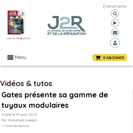
Événements
Lire le magazine
Menu
S'ABONNER
Vidéos & tutos
Gates présente sa gamme de
tuyaux modulaires
Publié le
19 août 2020
Par
Mohamed Aredjal
< 1
min de lecture