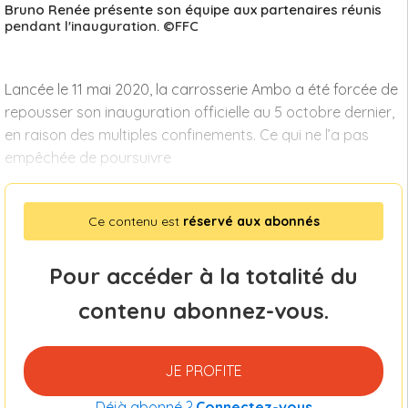
Bruno Renée présente son équipe aux partenaires réunis
pendant l'inauguration. ©FFC
Lancée le 11 mai 2020, la carrosserie Ambo a été forcée de
repousser son inauguration officielle au 5 octobre dernier,
en raison des multiples confinements. Ce qui ne l’a pas
empêchée de poursuivre
Ce contenu est
réservé aux abonnés
Pour accéder à la totalité du
contenu abonnez-vous.
JE PROFITE
Déjà abonné ?
Connectez-vous