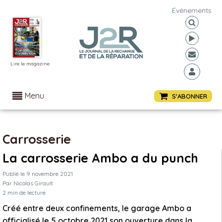
Événements
Lire le magazine
Menu
S'ABONNER
Carrosserie
La carrosserie Ambo a du punch
Publié le
9 novembre 2021
Par
Nicolas Girault
2
min de lecture
Créé entre deux confinements, le garage Ambo a
officialisé le 5 octobre 2021 son ouverture dans la