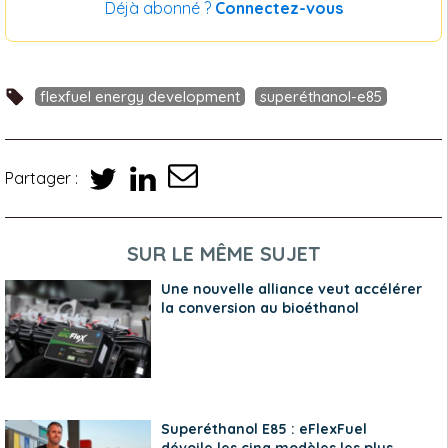
Déjà abonné ?
Connectez-vous
flexfuel energy development
superéthanol-e85
Partager :
SUR LE MÊME SUJET
Une nouvelle alliance veut accélérer
la conversion au bioéthanol
Superéthanol E85 : eFlexFuel
dévoile les cinq modèles les plus