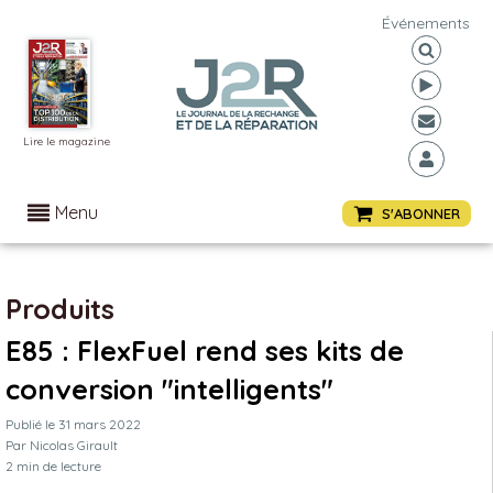
Événements
Lire le magazine
Menu
S'ABONNER
Produits
E85 : FlexFuel rend ses kits de
conversion "intelligents"
Publié le
31 mars 2022
Par
Nicolas Girault
2
min de lecture