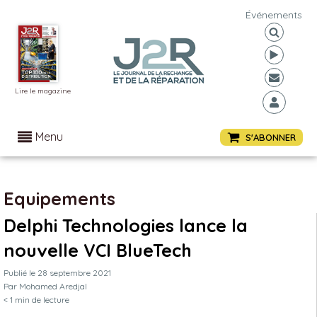
Événements
Lire le magazine
Menu
S'ABONNER
Equipements
Delphi Technologies lance la
nouvelle VCI BlueTech
Publié le
28 septembre 2021
Par
Mohamed Aredjal
< 1
min de lecture