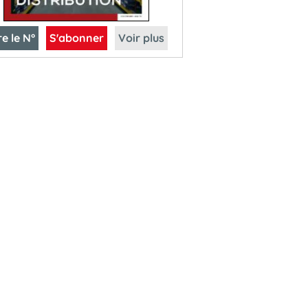
re le N°
S'abonner
Voir plus