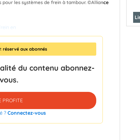
 pour les systèmes de frein à tambour. ©Alliance
Li
rein en
st
réservé aux abonnés
talité du contenu abonnez-
vous.
E PROFITE
é ?
Connectez-vous