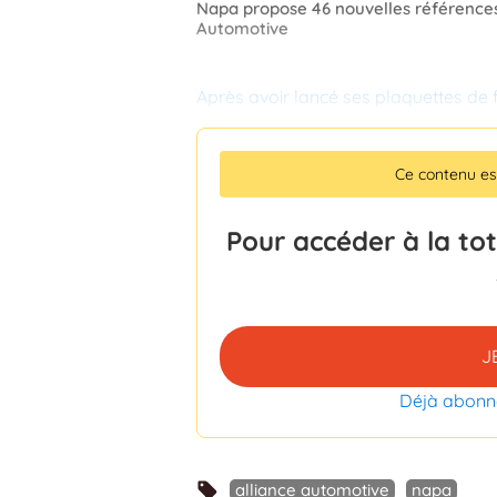
Napa propose 46 nouvelles références
Automotive
Après avoir lancé ses plaquettes de f
Ce contenu e
Pour accéder à la to
J
Déjà abonn
alliance automotive
napa