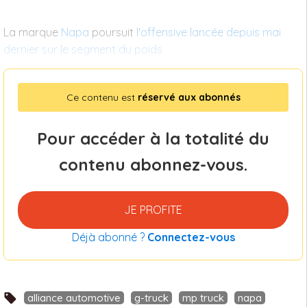
La marque
Napa
poursuit
l'offensive lancée depuis mai
dernier sur le segment du poids
Ce contenu est
réservé aux abonnés
Pour accéder à la totalité du
contenu abonnez-vous.
JE PROFITE
Déjà abonné ?
Connectez-vous
alliance automotive
g-truck
mp truck
napa