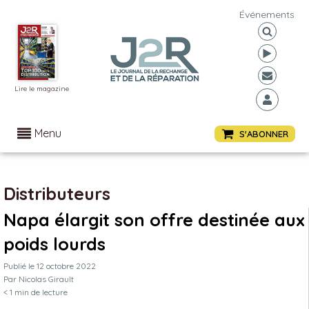
Événements
Lire le magazine
Menu
S'ABONNER
Distributeurs
Napa élargit son offre destinée aux
poids lourds
Publié le
12 octobre 2022
Par
Nicolas Girault
< 1
min de lecture