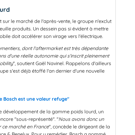
ourd
sur le marché de l'après-vente, le groupe n'exclut
uille produits. Un dessein pas si évident à mettre
ile doit accélérer son virage vers l'électrique.
entiers, dont l'aftermarket est très dépendante
ns d'une réelle autonomie qui s'inscrit pleinement
bility
", soutient Gaël Navinel. Rappelons d'ailleurs
pe s'est déjà étoffé l'an dernier d'une nouvelle
e Bosch est une valeur refuge"
e le développement de la gamme poids lourd, un
ncore "sous-représenté". "
Nous avons donc un
ur ce marché en France
", concède le dirigeant de la
ance & Benelux. Pour y remédier, Bosch a nommé