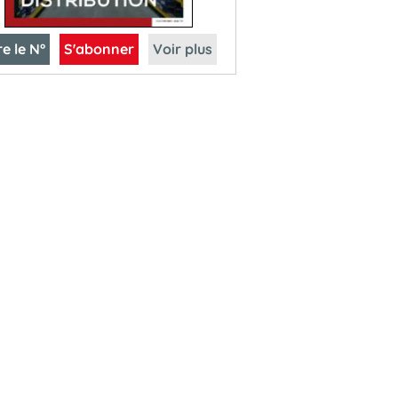
re le N°
S'abonner
Voir plus