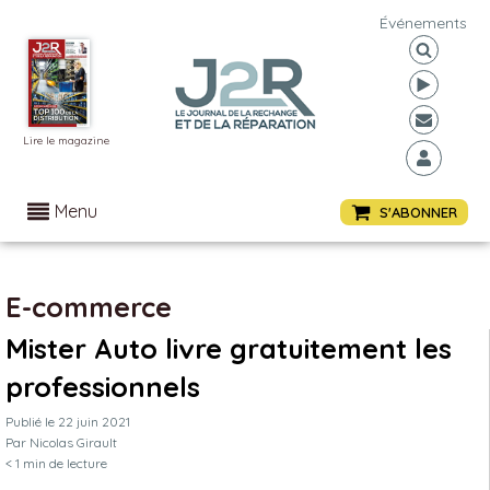
Événements
Lire le magazine
Menu
S'ABONNER
E-commerce
Mister Auto livre gratuitement les
professionnels
Publié le
22 juin 2021
Par
Nicolas Girault
< 1
min de lecture