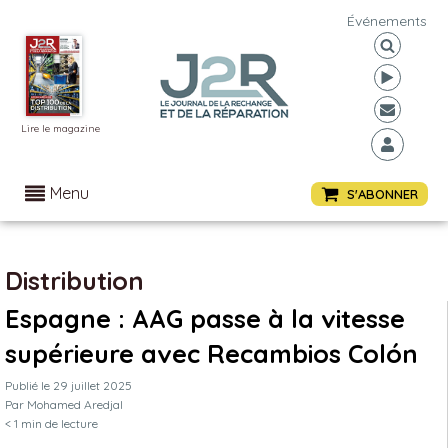
Événements
Lire le magazine
Menu
S'ABONNER
Distribution
Espagne : AAG passe à la vitesse
supérieure avec Recambios Colón
Publié le
29 juillet 2025
Par
Mohamed Aredjal
< 1
min de lecture