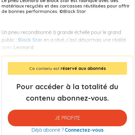
Le pneu Leonard de Black Star est fabriqué avec des
matériaux recyclés et des carcasses réutilisées pour offrir
de bonnes performances. ©Black Star
Un pneu reconditionné à grande échelle pour le grand
public :
Black Star
en a rêvé, c’est désormais une réalité
avec
Leonard
Ce contenu est
réservé aux abonnés
Pour accéder à la totalité du
contenu abonnez-vous.
JE PROFITE
Déjà abonné ?
Connectez-vous