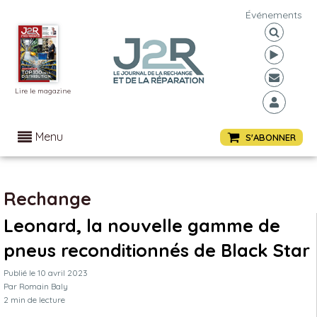
Événements
Lire le magazine
Menu
S'ABONNER
Rechange
Leonard, la nouvelle gamme de
pneus reconditionnés de Black Star
Publié le
10 avril 2023
Par
Romain Baly
2
min de lecture